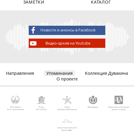
ЗАМЕТКИ
КАТАЛОГ
Новости и анонсы в Facebook
Видео-архив на Youtube
Направления
Упоминания
Коллекция Дувакина
О проекте
МГУ имени
Фонд
Фонд
Викимедиа
Национальный корпус
М.В. Ломоносова
AVC Charity
Михаила Прохорова
русского языка
Благотворительный
фонд «Дар»