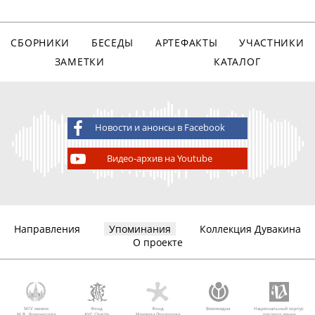
СБОРНИКИ
БЕСЕДЫ
АРТЕФАКТЫ
УЧАСТНИКИ
ЗАМЕТКИ
КАТАЛОГ
Новости и анонсы в Facebook
Видео-архив на Youtube
Направления
Упоминания
Коллекция Дувакина
О проекте
МГУ имени
Фонд
Фонд
Викимедиа
Национальный корпус
М.В. Ломоносова
AVC Charity
Михаила Прохорова
русского языка