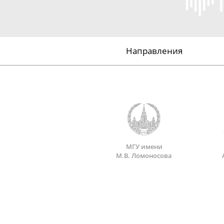
Направления
МГУ имени
М.В. Ломоносова