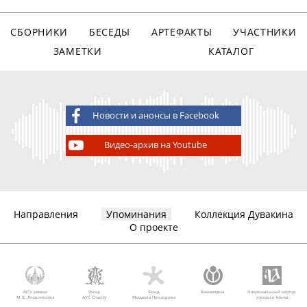
СБОРНИКИ
БЕСЕДЫ
АРТЕФАКТЫ
УЧАСТНИКИ
ЗАМЕТКИ
КАТАЛОГ
Новости и анонсы в Facebook
Видео-архив на Youtube
Направления
Упоминания
Коллекция Дувакина
О проекте
МГУ имени
Фонд
Фонд
Викимедиа
Национальный корпус
М.В. Ломоносова
AVC Charity
Михаила Прохорова
русского языка