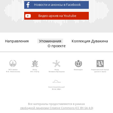
Новости и анонсы в Facebook
Видео-архив на Youtube
Направления
Упоминания
Коллекция Дувакина
О проекте
МГУ имени
Фонд
Фонд
Викимедиа
Национальный корпус
М.В. Ломоносова
AVC Charity
Михаила Прохорова
русского языка
Благотворительный
фонд «Дар»
Все материалы предоставляются в рамках
свободной лицензии Creative Commons (CC BY-SA 4.0)