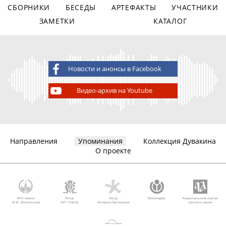
СБОРНИКИ
БЕСЕДЫ
АРТЕФАКТЫ
УЧАСТНИКИ
ЗАМЕТКИ
КАТАЛОГ
Новости и анонсы в Facebook
Видео-архив на Youtube
Направления
Упоминания
Коллекция Дувакина
О проекте
МГУ имени
Фонд
Фонд
Викимедиа
Национальный корпус
М.В. Ломоносова
AVC Charity
Михаила Прохорова
русского языка