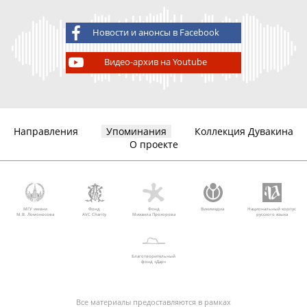
Новости и анонсы в Facebook
Видео-архив на Youtube
Направления
Упоминания
Коллекция Дувакина
О проекте
МГУ имени
Фонд
Фонд
Викимедиа
Национальный корпус
М.В. Ломоносова
AVC Charity
Михаила Прохорова
русского языка
Благотворительный
фонд «Дар»
Все материалы предоставляются в рамках