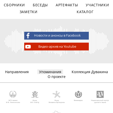
СБОРНИКИ
БЕСЕДЫ
АРТЕФАКТЫ
УЧАСТНИКИ
ЗАМЕТКИ
КАТАЛОГ
Новости и анонсы в Facebook
Видео-архив на Youtube
Направления
Упоминания
Коллекция Дувакина
О проекте
МГУ имени
Фонд
Фонд
Викимедиа
Национальный корпус
М.В. Ломоносова
AVC Charity
Михаила Прохорова
русского языка