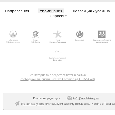
Направления
Упоминания
Коллекция Дувакина
О проекте
МГУ имени
Фонд
Фонд
Викимедиа
Национальный корпус
М.В. Ломоносова
AVC Charity
Михаила Прохорова
русского языка
Благотворительный
фонд «Дар»
Все материалы предоставляются в рамках
свободной лицензии Creative Commons (CC BY-SA 4.0)
Контакты редакции:
info@oralhistory.ru
@oralhistory_bot
(Используем
систему поддержки Hotline в Телегр