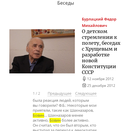
Беседы
Бурлацкий
Федор
Михайлович
О детском
стремлении к
полету, беседах
с Хрущевым и
разработке
новой
Конституции
СССР
12 ноября 2012
25 декабря 2012
1
/
2
Предыдущее
Следующее
была реакция людей, которым
вы говорили? Ф.Б.: Некоторые мои
приятели, такие как Шахназаров,
Бовин
… Шахназаров менее
активно,
Бовин
более активно.
Он считал, что он был вторым, кто
выступал за переход к демократии,