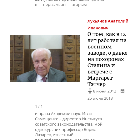
я — первым, он — вторым
Лукьянов
Анатолий
Иванович
О том, как в 12
лет работал на
военном
заводе, о давке
на похоронах
Сталина и
встрече с
Маргарет
Тэтчер
8 июня 2012
25 июня 2013
1
/
1
и права Академии наук, Иван
Самощенко – директор Института
советского законодательства, мой
однокурсник профессор Борис
Лазарев, известный