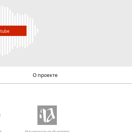
utube
О проекте
а
Национальный корпус