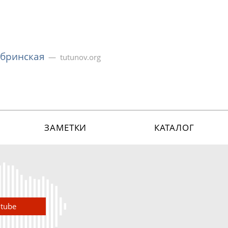
обринская
tutunov.org
ЗАМЕТКИ
КАТАЛОГ
utube