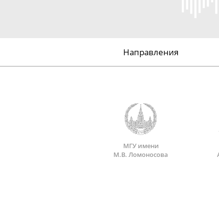
Направления
МГУ имени
М.В. Ломоносова