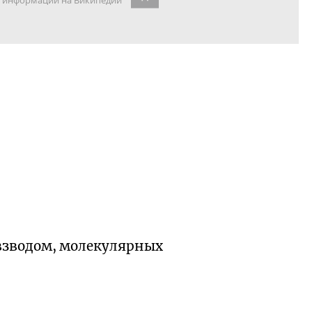
информации на Википедии
взводом, молекулярных