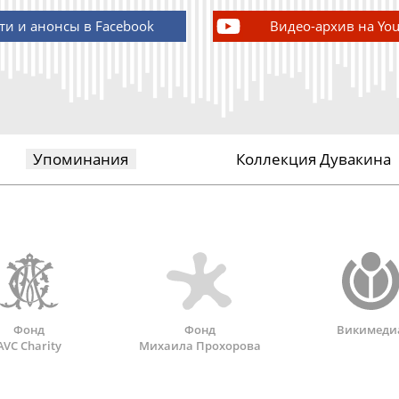
ти и анонсы в Facebook
Видео-архив на Yo
Упоминания
Коллекция Дувакина
Фонд
Фонд
Викимеди
AVC Charity
Михаила Прохорова