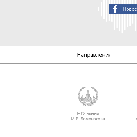
Новос
Направления
МГУ имени
М.В. Ломоносова