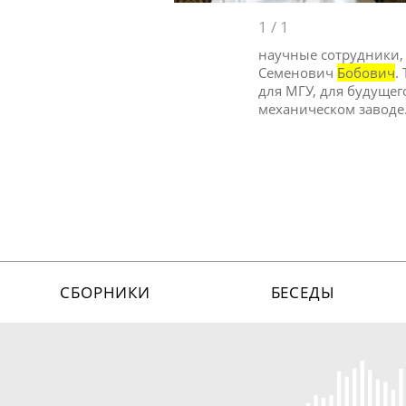
1
/
1
научные сотрудники, 
Семенович
Бобович
.
для МГУ, для будущег
механическом заводе.
СБОРНИКИ
БЕСЕДЫ