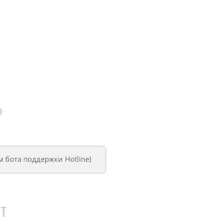
)
ем
бота поддержки Hotline
)
U