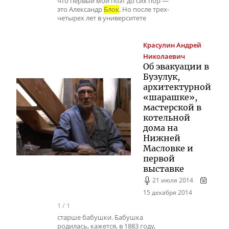
что первый мой поэт до сих пор —
это Александр
Блок
. Но после трех-
четырех лет в университете
Красулин
Андрей
Николаевич
Об эвакуации в
Бузулук,
архитектурной
«шарашке»,
мастерской в
котельной
дома на
Нижней
Масловке и
первой
выставке
21 июля 2014
15 декабря 2014
1
/
1
старше бабушки. Бабушка
родилась, кажется, в 1883 году,