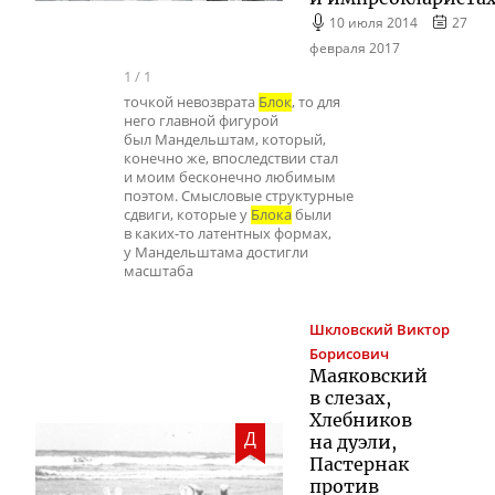
10 июля 2014
27
февраля 2017
1
/
1
точкой невозврата
Блок
, то для
него главной фигурой
был Мандельштам, который,
конечно же, впоследствии стал
и моим бесконечно любимым
поэтом. Смысловые структурные
сдвиги, которые у
Блока
были
в каких-то латентных формах,
у Мандельштама достигли
масштаба
Шкловский
Виктор
Борисович
Маяковский
в слезах,
Хлебников
Д
на дуэли,
Пастернак
против