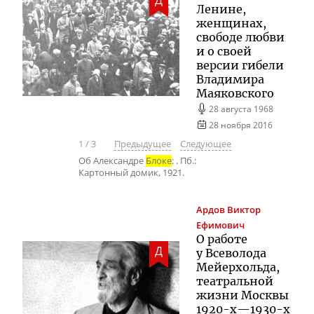
Д
Ленине,
женщинах,
свободе любви
и о своей
версии гибели
Владимира
Маяковского
28 августа 1968
28 ноября 2016
1
/
3
Предыдущее
Следующее
Об Александре
Блоке
: . Пб.:
Картонный домик, 1921.
Ардов
Виктор
Ефимович
О работе
Д
у Всеволода
Мейерхольда,
театральной
жизни Москвы
1920-х
—
1930-х