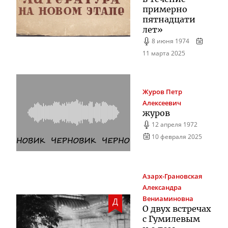
примерно
пятнадцати
лет»
8 июня 1974
11 марта 2025
Журов
Петр
Алексеевич
журов
12 апреля 1972
10 февраля 2025
Азарх-Грановская
Александра
Вениаминовна
Д
О двух встречах
с Гумилевым