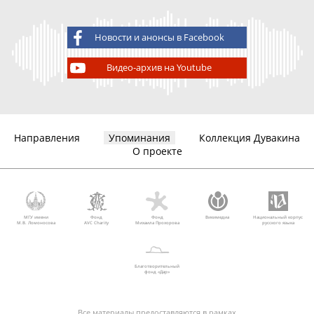
Новости и анонсы в Facebook
Видео-архив на Youtube
Направления
Упоминания
Коллекция Дувакина
О проекте
МГУ имени
Фонд
Фонд
Викимедиа
Национальный корпус
М.В. Ломоносова
AVC Charity
Михаила Прохорова
русского языка
Благотворительный
фонд «Дар»
Все материалы предоставляются в рамках