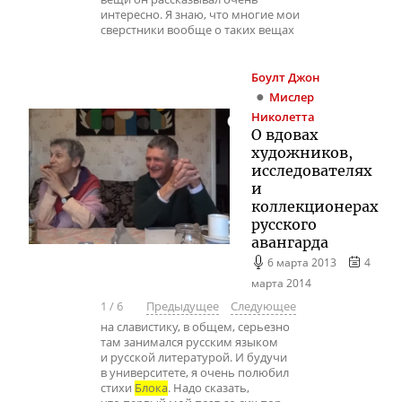
интересно. Я знаю, что многие мои
сверстники вообще о таких вещах
Боулт
Джон
Мислер
Николетта
О вдовах
художников,
исследователях
и
коллекционерах
русского
авангарда
6 марта 2013
4
марта 2014
1
/
6
Предыдущее
Следующее
на славистику, в общем, серьезно
там занимался русским языком
и русской литературой. И будучи
в университете, я очень полюбил
стихи
Блока
. Надо сказать,