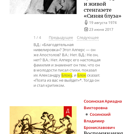
и живой
стенгазете
«Синяя блуза»
19 августа 1974
23 июня 2017
1
/
4
Предыдущее
Следующее
В.Д.: «Благодетельная
нивелировка»? Этот Алперс — он
же Апостолов? В.А.: Нет. В.Д.: Не он,
нет? В.А.: Нет. Алперс его настоящая
фамилия и знаменит он тем, что он
в молодости писал стихи, показал
их Александру
Блоку
, и
Блок
сказал:
«Поэта из вас не выйдет»*. Тогда он
и стал критиком.
Сосинская
Ариадна
Викторовна
Д
Сосинский
Владимир
Брониславович
Воспоминания