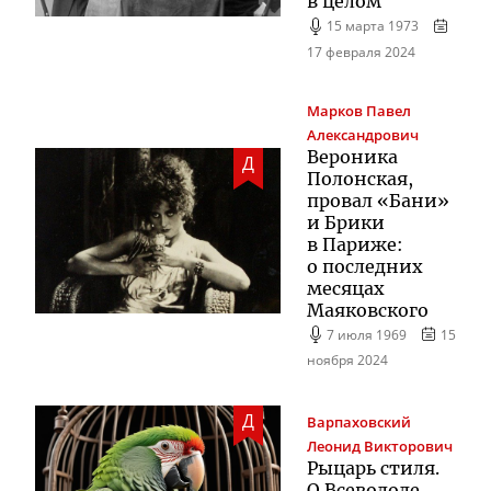
в целом
15 марта 1973
17 февраля 2024
Марков
Павел
Александрович
Вероника
Д
Полонская,
провал «Бани»
и Брики
в Париже:
о последних
месяцах
Маяковского
7 июля 1969
15
ноября 2024
Д
Варпаховский
Леонид Викторович
Рыцарь стиля.
О Всеволоде