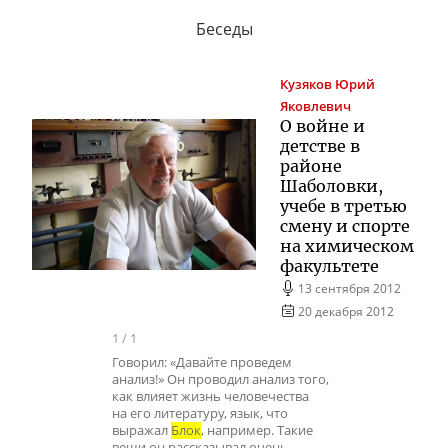
Беседы
Кузяков
Юрий
Яковлевич
О войне и
детстве в
районе
Шаболовки,
учебе в третью
смену и спорте
на химическом
факультете
13 сентября 2012
20 декабря 2012
1
/
1
Говорил: «Давайте проведем
анализ!» Он проводил анализ того,
как влияет жизнь человечества
на его литературу, язык, что
выражал
Блок
, например. Такие
вещи он рассказывал очень