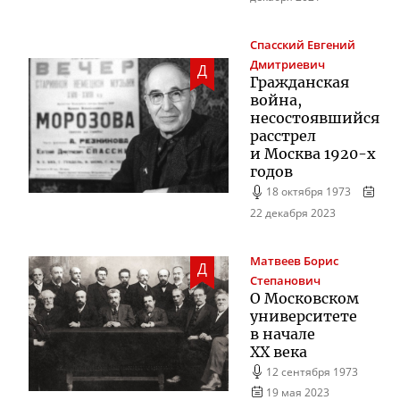
Спасский
Евгений
Дмитриевич
Д
Гражданская
война,
несостоявшийся
расстрел
и Москва
1920-х
годов
18 октября 1973
22 декабря 2023
Матвеев
Борис
Д
Степанович
О Московском
университете
в начале
XX века
12 сентября 1973
19 мая 2023