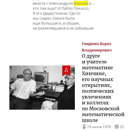
вместе с Александром
Блоком
и…
кто там еще? И Пабло Пикассо.
Я его [деда] помню. Где-то
мы сидим. Семья была
еще большая и, в общем,
не разлетевшаяся и не забывшая
Гнеденко
Борис
Владимирович
О друге
и учителе
математике
Д
Хинчине,
его научных
открытиях,
поэтических
увлечениях
и коллегах
по Московской
математической
школе
19 июня 1976
25