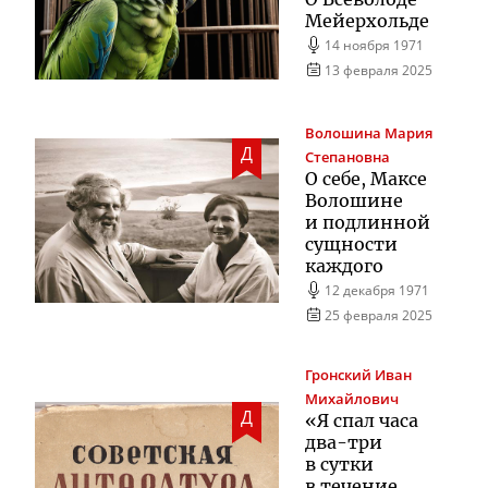
Мейерхольде
14 ноября 1971
13 февраля 2025
Волошина
Мария
Д
Степановна
О себе, Максе
Волошине
и подлинной
сущности
каждого
12 декабря 1971
25 февраля 2025
Гронский
Иван
Михайлович
Д
«Я спал часа
два-три
в сутки
в течение