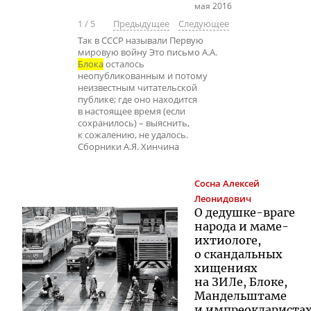
мая 2016
1
/
5
Предыдущее
Следующее
Так в СССР называли Первую
мировую войну Это письмо А.А.
Блока
осталось
неопубликованным и потому
неизвестным читательской
публике; где оно находится
в настоящее время (если
сохранилось) – выяснить,
к сожалению, не удалось.
Сборники А.Я. Хинчина
Сосна
Алексей
Леонидович
О
дедушке-враге
народа и
маме-
ихтиологе
,
о скандальных
хищениях
на ЗИЛе, Блоке,
Мандельштаме
и импреоклариста