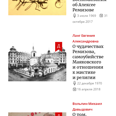
об Алексее
Ремизове
3 июля 1969
31
октября 2017
Ланг
Евгения
Александровна
Д
О чудачествах
Ремизова,
самоубийстве
Маяковского
и отношении
к мистике
и религии
22 декабря 1970
16 апреля 2018
Вольпин
Михаил
Давыдович
О том,