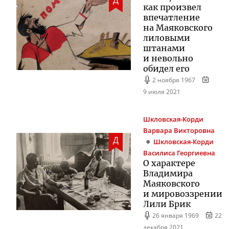
Д
как произвел
впечатление
на Маяковского
лиловыми
штанами
и невольно
обидел его
2 ноября 1967
9 июля 2021
Шкловская-Корди
Варвара Викторовна
Д
Шкловская-Корди
Василиса Георгиевна
О характере
Владимира
Маяковского
и мировоззрении
Лили Брик
26 января 1969
22
декабря 2021