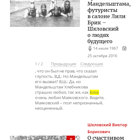
Мандельштама,
футуристы
в салоне Лили
Брик –
Шкловский
о людях
будущего
14 июля 1967
25 октября 2016
1
/
2
Предыдущее
Следующее
, что он был не прав, что сказал
глупость. В.Д.: Но Мандельштам
его вызвал? В.Ш.: Да, но
Мандельштам Хлебникова
страшно любил, так же, как
Блок
очень любил Маяковского. Видите,
Маяковский – поэт непризнанный,
неоцененный.
Шкловский
Виктор
Борисович
О счастливом