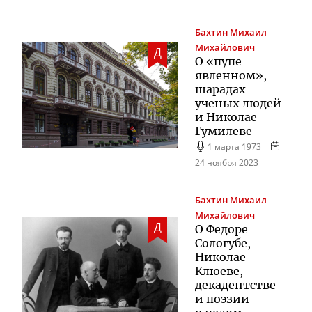
Бахтин
Михаил
Михайлович
Д
О «пупе
явленном»,
шарадах
ученых людей
и Николае
Гумилеве
1 марта 1973
24 ноября 2023
Бахтин
Михаил
Михайлович
Д
О Федоре
Сологубе,
Николае
Клюеве,
декадентстве
и поэзии