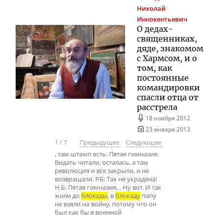
Николай
Иннокентьевич
О дедах-
священниках,
дяде, знакомом
с Хармсом, и о
том, как
постоянные
командировки
спасли отца от
расстрела
18 ноября 2012
23 января 2013
1
/
7
Предыдущее
Следующее
, там штамп есть: Пятая гимназия.
Видать читали, осталась, а там
революция и все закрыли, и не
возвращали. Р.Б: Так не украдена!
Н.Б: Пятая гимназия… Ну вот. И так
жили до
блокады
, в
блокаду
папу
не взяли на войну, потому что он
был как бы в военной