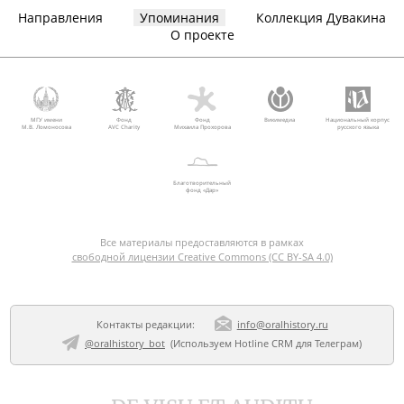
Направления
Упоминания
Коллекция Дувакина
О проекте
МГУ имени
Фонд
Фонд
Викимедиа
Национальный корпус
М.В. Ломоносова
AVC Charity
Михаила Прохорова
русского языка
Благотворительный
фонд «Дар»
Все материалы предоставляются в рамках
свободной лицензии Creative Commons (CC BY-SA 4.0)
Контакты редакции:
info@oralhistory.ru
@oralhistory_bot
(Используем
Hotline CRM для Телеграм
)