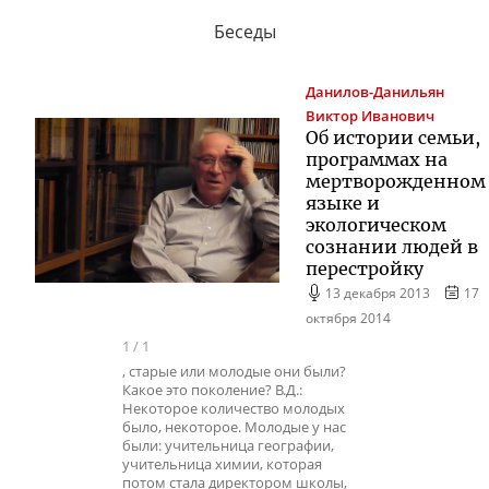
Беседы
Данилов-Данильян
Виктор Иванович
Об истории семьи,
программах на
мертворожденном
языке и
экологическом
сознании людей в
перестройку
13 декабря 2013
17
октября 2014
1
/
1
, старые или молодые они были?
Какое это поколение? В.Д.:
Некоторое количество молодых
было, некоторое. Молодые у нас
были: учительница географии,
учительница химии, которая
потом стала директором школы,