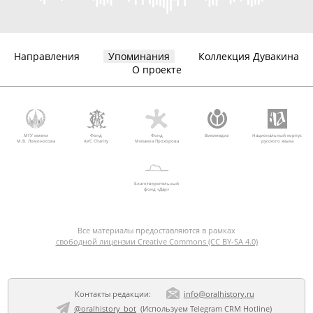
Направления
Упоминания
Коллекция Дувакина
О проекте
МГУ имени
Фонд
Фонд
Викимедиа
Национальный корпус
М.В. Ломоносова
AVC Charity
Михаила Прохорова
русского языка
Благотворительный
фонд «Дар»
Все материалы предоставляются в рамках
свободной лицензии Creative Commons (CC BY-SA 4.0)
Контакты редакции:
info@oralhistory.ru
@oralhistory_bot
(Используем
Telegram CRM Hotline
)