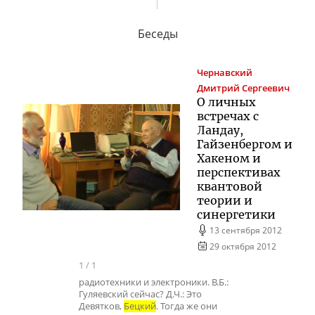
Беседы
Чернавский
Дмитрий Сергеевич
О личных
встречах с
Ландау,
Гайзенбергом и
Хакеном и
перспективах
квантовой
теории и
синергетики
13 сентября 2012
29 октября 2012
1
/
1
радиотехники и электроники. В.Б.:
Гуляевский сейчас? Д.Ч.: Это
Девятков,
Бецкий
. Тогда же они