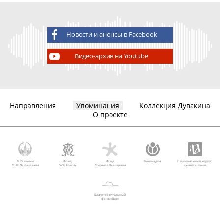
Новости и анонсы в Facebook
Видео-архив на Youtube
Направления
Упоминания
Коллекция Дувакина
О проекте
МГУ имени
Фонд
Фонд
Викимедиа
Национальный корпус
М.В. Ломоносова
AVC Charity
Михаила Прохорова
русского языка
Благотворительный
фонд «Дар»