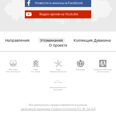
Новости и анонсы в Facebook
Видео-архив на Youtube
Направления
Упоминания
Коллекция Дувакина
О проекте
МГУ имени
Фонд
Фонд
Викимедиа
Национальный корпус
М.В. Ломоносова
AVC Charity
Михаила Прохорова
русского языка
Благотворительный
фонд «Дар»
Все материалы предоставляются в рамках
свободной лицензии Creative Commons (CC BY-SA 4.0)