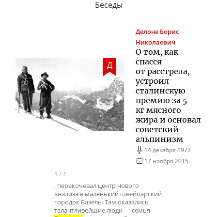
Беседы
Делоне
Борис
Николаевич
О том, как
спасся
Д
от расстрела,
устроил
сталинскую
премию за 5
кг мясного
жира и основал
советский
альпинизм
14 декабря 1973
17 ноября 2015
1
/
1
, перекочевал центр нового
анализа в маленький швейцарский
городок Базель. Там оказались
талантливейшие люди — семья