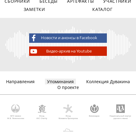
СБОРНИКИ
БЕСЕДЫ
АРТЕФАКТЫ
УЧАСТНИКИ
ЗАМЕТКИ
КАТАЛОГ
Новости и анонсы в Facebook
Видео-архив на Youtube
Направления
Упоминания
Коллекция Дувакина
О проекте
МГУ имени
Фонд
Фонд
Викимедиа
Национальный корпус
М.В. Ломоносова
AVC Charity
Михаила Прохорова
русского языка