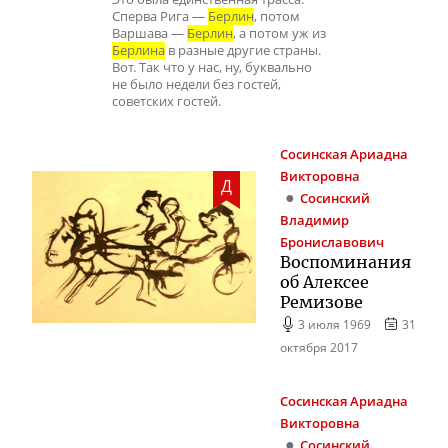
Сперва Рига —
Берлин
, потом
Варшава —
Берлин
, а потом уж из
Берлина
в разные другие страны.
Вот. Так что у нас, ну, буквально
не было недели без гостей,
советских гостей.
Сосинская
Ариадна
Викторовна
Д
Сосинский
Владимир
Брониславович
Воспоминания
об Алексее
Ремизове
3 июля 1969
31
октября 2017
Сосинская
Ариадна
Викторовна
Сосинский