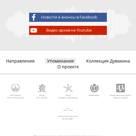
Новости и анонсы в Facebook
Видео-архив на Youtube
Направления
Упоминания
Коллекция Дувакина
О проекте
МГУ имени
Фонд
Фонд
Викимедиа
Национальный корпус
М.В. Ломоносова
AVC Charity
Михаила Прохорова
русского языка
Благотворительный
фонд «Дар»