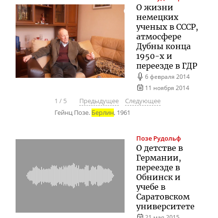
О жизни
немецких
ученых в СССР,
атмосфере
Дубны конца
1950-х и
переезде в ГДР
6 февраля 2014
11 ноября 2014
1
/
5
Предыдущее
Следующее
Гейнц Позе.
Берлин
, 1961
Позе
Рудольф
О детстве в
Германии,
переезде в
Обнинск и
учебе в
Саратовском
университете
21 мая 2015