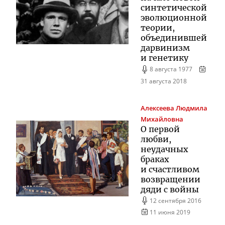
синтетической
эволюционной
теории,
объединившей
дарвинизм
и генетику
8 августа 1977
31 августа 2018
Алексеева
Людмила
Михайловна
О первой
любви,
неудачных
браках
и счастливом
возвращении
дяди с войны
12 сентября 2016
11 июня 2019