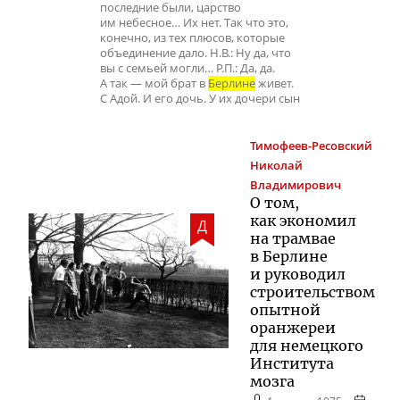
последние были, царство
им небесное… Их нет. Так что это,
конечно, из тех плюсов, которые
объединение дало. Н.В.: Ну да, что
вы с семьей могли… Р.П.: Да, да.
А так — мой брат в
Берлине
живет.
С Адой. И его дочь. У их дочери сын
Тимофеев-Ресовский
Николай
Владимирович
О том,
как экономил
Д
на трамвае
в Берлине
и руководил
строительством
опытной
оранжереи
для немецкого
Института
мозга