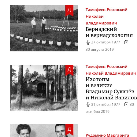
Д
Тимофеев-Ресовский
Николай
Владимирович
Вернадский
и вернадскология
27 октября 1977
30 августа 2019
Тимофеев-Ресовский
Д
Николай Владимирович
Изотопы
и великие
Владимир Сукачёв
и Николай Вавилов
31 октября 1977
30
октября 2019
Д
Рудомино
Маргарита