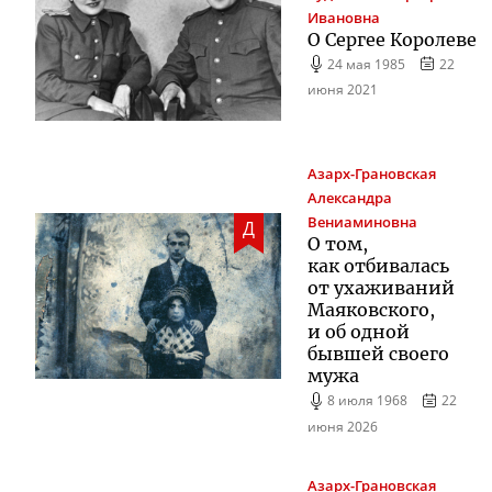
Ивановна
О Сергее Королеве
24 мая 1985
22
июня 2021
Азарх-Грановская
Александра
Вениаминовна
Д
О том,
как отбивалась
от ухаживаний
Маяковского,
и об одной
бывшей своего
мужа
8 июля 1968
22
июня 2026
Азарх-Грановская