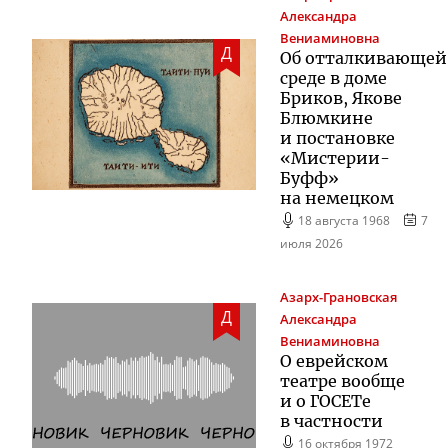
Александра
Вениаминовна
Д
Об отталкивающей
среде в доме
Бриков, Якове
Блюмкине
и постановке
«
Мистерии-
Буфф
»
на немецком
18 августа 1968
7
июля 2026
Азарх-Грановская
Д
Александра
Вениаминовна
О еврейском
театре вообще
и о ГОСЕТе
в частности
16 октября 1972