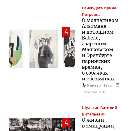
Рачек-Дега
Ирина
Петровна
О молчаливом
Альтмане
Д
и дотошном
Бабеле,
азартном
Маяковском
и Эренбурге
парижских
времен,
о собачках
и обезьянках
9 января 1976
12 марта 2018
Шульгин
Василий
Витальевич
О жизни
Д
в эмиграции,