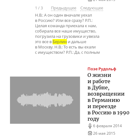
1
/
3
Предыдущее
Следующее
Н.В.: А он один вначале уехал
в Россию? Или все сразу? Р.П.:
Целая команда приехала к нам,
собирала все наше имущество,
погрузила на грузовики и увезла
это все в
Берлин
и дальше
в Москву. Н.В.: То есть вы ехали
с имуществом? Р.П.: Да, с полным
Позе
Рудольф
О жизни
и работе
в Дубне,
возвращении
в Германию
и переезде
в Россию в 1990
году
6 февраля 2014
26 мая 2015