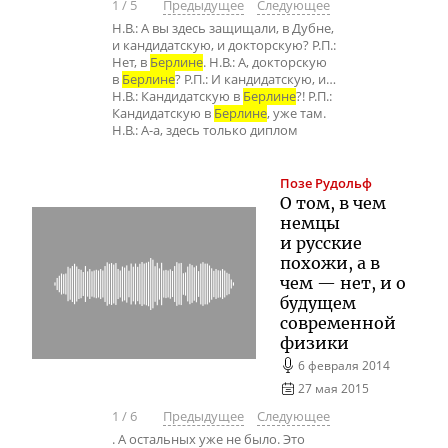
1
/
5
Предыдущее
Следующее
Н.В.: А вы здесь защищали, в Дубне,
и кандидатскую, и докторскую? Р.П.:
Нет, в
Берлине
. Н.В.: А, докторскую
в
Берлине
? Р.П.: И кандидатскую, и…
Н.В.: Кандидатскую в
Берлине
?! Р.П.:
Кандидатскую в
Берлине
, уже там.
Н.В.: А-а, здесь только диплом
Позе
Рудольф
О том, в чем
немцы
и русские
похожи, а в
чем — нет, и о
будущем
современной
физики
6 февраля 2014
27 мая 2015
1
/
6
Предыдущее
Следующее
. А остальных уже не было. Это