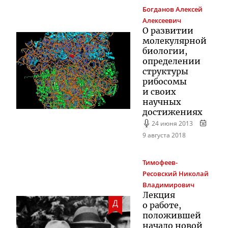
Богданов
Алексей
Алексеевич
О развитии
молекулярной
биологии,
определении
структуры
рибосомы
и своих
научных
достижениях
24 июня 2013
9 августа 2018
Тимофеев-
Ресовский
Николай
Владимирович
Лекция
Д
о работе,
положившей
начало новой