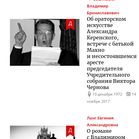
Владимир
Брониславович
Об ораторском
Д
искусстве
Александра
Керенского,
встрече с батькой
Махно
и несостоявшемся
аресте
председателя
Учредительного
собрания Виктора
Чернова
10 декабря 1972
14
ноября 2017
Ланг
Евгения
Александровна
Д
О романе
с Владимиром