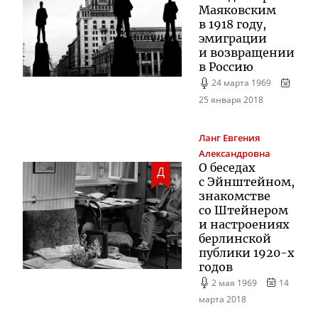
Маяковским
в 1918 году,
эмиграции
и возвращении
в Россию
24 марта 1969
25 января 2018
Ланг
Евгения
Александровна
О беседах
Д
с Эйнштейном,
знакомстве
со Штейнером
и настроениях
берлинской
публики
1920-х
годов
2 мая 1969
14
марта 2018