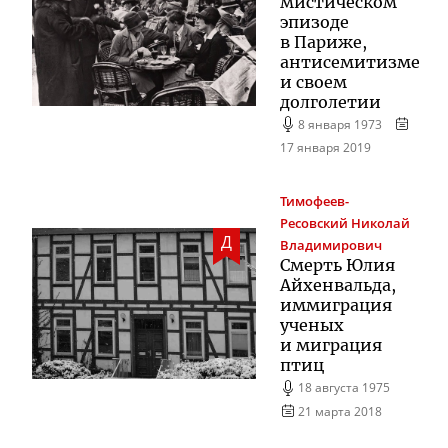
мистическом
эпизоде
в Париже,
антисемитизме
и своем
долголетии
8 января 1973
17 января 2019
Тимофеев-
Ресовский
Николай
Д
Владимирович
Смерть Юлия
Айхенвальда,
иммиграция
ученых
и миграция
птиц
18 августа 1975
21 марта 2018