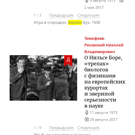
4 августа 1975
2 мая 2017
1
/
3
Предыдущее
Следующее
Игра в «городки».
Берлин
-Бух. 1930
Тимофеев-
Ресовский
Николай
Владимирович
О Нильсе Боре,
Д
«трепах»
биологов
с физиками
на европейских
курортах
и звериной
серьезности
в науке
11 августа 1975
29 августа 2017
1
/
9
Предыдущее
Следующее
Это была единственная трасса.