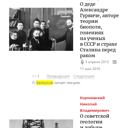
О деде
Александре
Гурвиче, авторе
теории
биополя,
гонениях
на ученых
в СССР и страхе
Сталина перед
раком
3 апреля 2013
11 мая 2016
1
/
3
Предыдущее
Следующее
Л.
Белоусов
читает лекцию
Короновский
Николай
Владимирович
О советской
геологии
и добыче