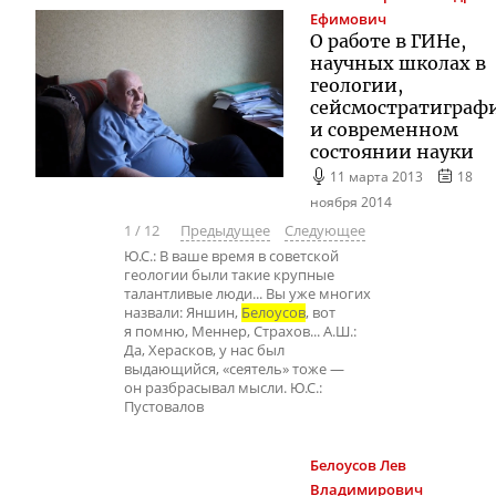
Ефимович
О работе в ГИНе,
научных школах в
геологии,
сейсмостратиграф
и современном
состоянии науки
11 марта 2013
18
ноября 2014
1
/
12
Предыдущее
Следующее
Ю.С.: В ваше время в советской
геологии были такие крупные
талантливые люди... Вы уже многих
назвали: Яншин,
Белоусов
, вот
я помню, Меннер, Страхов... А.Ш.:
Да, Херасков, у нас был
выдающийся, «сеятель» тоже —
он разбрасывал мысли. Ю.С.:
Пустовалов
Белоусов
Лев
Владимирович