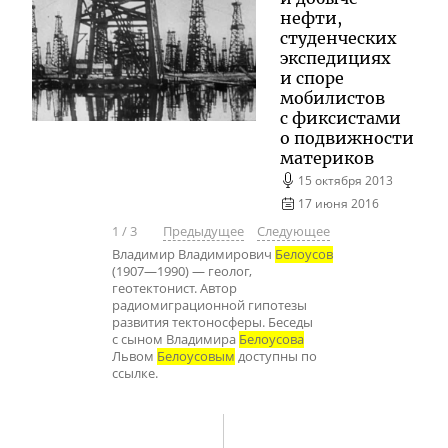
нефти,
студенческих
экспедициях
и споре
мобилистов
с фиксистами
о подвижности
материков
15 октября 2013
17 июня 2016
1
/
3
Предыдущее
Следующее
Владимир Владимирович
Белоусов
(1907—1990) — геолог,
геотектонист. Автор
радиомиграционной гипотезы
развития тектоносферы. Беседы
с сыном Владимира
Белоусова
Львом
Белоусовым
доступны по
ссылке.