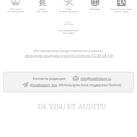
МГУ имени
Фонд
Фонд
Викимедиа
Национальный корпус
М.В. Ломоносова
AVC Charity
Михаила Прохорова
русского языка
Благотворительный
фонд «Дар»
Все материалы предоставляются в рамках
свободной лицензии Creative Commons (CC BY-SA 4.0)
Контакты редакции:
info@oralhistory.ru
@oralhistory_bot
(Используем
бота поддержки Hotline
)
DE VISU ET AUDITU