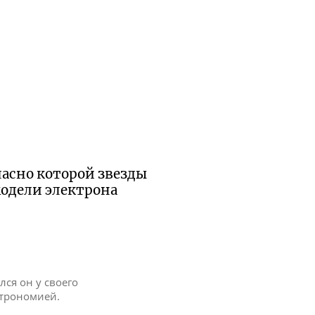
ласно которой звезды
модели электрона
ся он у своего
строномией.