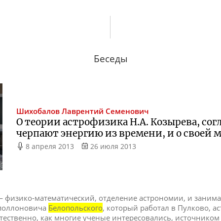
Беседы
Шихобалов
Лаврентий Семенович
О теории астрофизика Н.А. Козырева, сог
черпают энергию из времени, и о своей 
8 апреля 2013
26 июля 2013
 физико-математический, отделение астрономии, и занимал
Аполлоновича
Белопольского
, который работал в Пулково, а
стественно, как многие ученые интересовались, источником