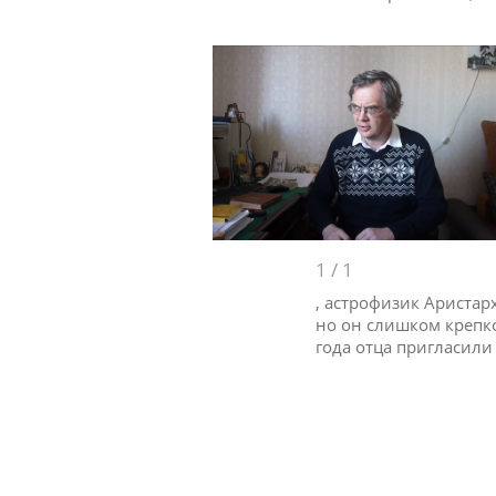
1
/
1
, астрофизик Ариста
но он слишком крепко 
года отца пригласили