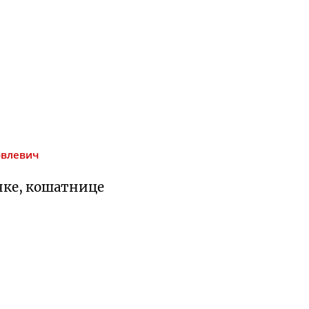
овлевич
нке, кошатнице