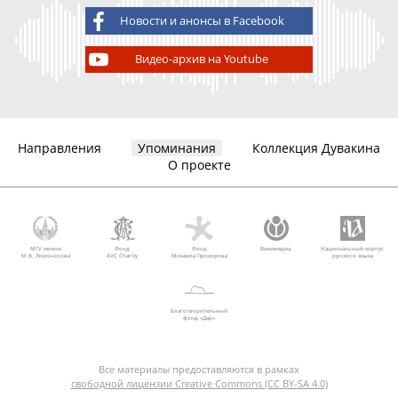
Новости и анонсы в Facebook
Видео-архив на Youtube
Направления
Упоминания
Коллекция Дувакина
О проекте
МГУ имени
Фонд
Фонд
Викимедиа
Национальный корпус
М.В. Ломоносова
AVC Charity
Михаила Прохорова
русского языка
Благотворительный
фонд «Дар»
Все материалы предоставляются в рамках
свободной лицензии Creative Commons (CC BY-SA 4.0)