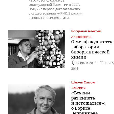
из основоположников
молекулярной биологии в СССР.
Получил первое доказательство
о существовании м-РНК. Заложил
основы геносистематики.
Богданов
Алексей
Алексеевич
О межфакультетск
лаборатории
биоорганической
химии
17 июня 2013
11 ию
2018
Шноль
Симон
Эльевич
«Всякий
раз кипеть
и истощаться»:
о Борисе
Вепринцеве