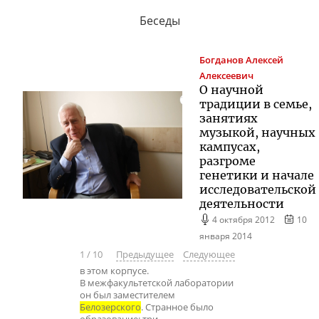
Беседы
Богданов
Алексей
Алексеевич
О научной
традиции в семье,
занятиях
музыкой, научных
кампусах,
разгроме
генетики и начале
исследовательской
деятельности
4 октября 2012
10
января 2014
1
/
10
Предыдущее
Следующее
в этом корпусе.
В межфакультетской лаборатории
он был заместителем
Белозерского
. Странное было