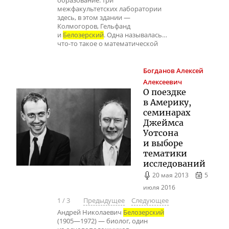
образование: три
межфакультетских лаборатории
здесь, в этом здании —
Колмогоров, Гельфанд
и
Белозерский
. Одна называлась…
что-то такое о математической
Богданов
Алексей
Алексеевич
О поездке
в Америку,
семинарах
Джеймса
Уотсона
и выборе
тематики
исследований
20 мая 2013
5
июля 2016
1
/
3
Предыдущее
Следующее
Андрей Николаевич
Белозерский
(1905—1972) — биолог, один