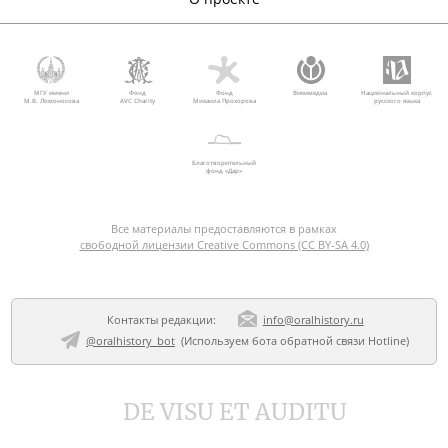
МГУ имени
Фонд
Фонд
Викимедиа
Национальный корпус
М.В. Ломоносова
AVC Charity
Михаила Прохорова
русского языка
Благотворительный
фонд «Дар»
Все материалы предоставляются в рамках
свободной лицензии Creative Commons (CC BY-SA 4.0)
Контакты редакции:
info@oralhistory.ru
@oralhistory_bot
(Используем
бота обратной связи Hotline
)
DE VISU ET AUDITU