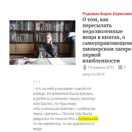
Родоман
Борис Борисови
О том, как
пересылать
недозволенные
вещи в книгах, о
самоуправляющем
пионерском лагере
первой
влюбленности
13 апреля 2013
7
августа 2014
1
/
1
, что за ней ухаживает какой-то
майор. Ее фамилия была Баклан,
и ребята сочинили такую песенку
или басню, по Крылову:
«На солнышке Баклан, с майором
лежа, грелись». Потом там была
девушка по имени Инга
Беленькая
,
то ли евреечка, то ли армянского
вида