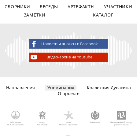
СБОРНИКИ
БЕСЕДЫ
АРТЕФАКТЫ
УЧАСТНИКИ
ЗАМЕТКИ
КАТАЛОГ
Новости и анонсы в Facebook
Видео-архив на Youtube
Направления
Упоминания
Коллекция Дувакина
О проекте
МГУ имени
Фонд
Фонд
Викимедиа
Национальный корпус
М.В. Ломоносова
AVC Charity
Михаила Прохорова
русского языка