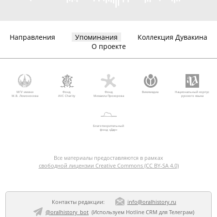
Направления
Упоминания
Коллекция Дувакина
О проекте
МГУ имени
Фонд
Фонд
Викимедиа
Национальный корпус
М.В. Ломоносова
AVC Charity
Михаила Прохорова
русского языка
Благотворительный
фонд «Дар»
Все материалы предоставляются в рамках
свободной лицензии Creative Commons (CC BY-SA 4.0)
Контакты редакции:
info@oralhistory.ru
@oralhistory_bot
(Используем
Hotline CRM для Телеграм
)