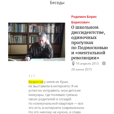
Беседы
Родоман
Борис
Борисович
О школьном
диссидентстве,
одиночных
прогулках
по Подмосковью
и «ментальной
революции»
16 апреля 2013
29 июня 2015
1
/
1
Безрогов
у меня их брал,
их выставили в интернете. Я не
успел их исправить, мои детские
мемуары, где поливаю грязью
своих родителей и соседей
по коммунальной квартире — все
это есть в интернете современном.
Но это никому не нужно, и слава