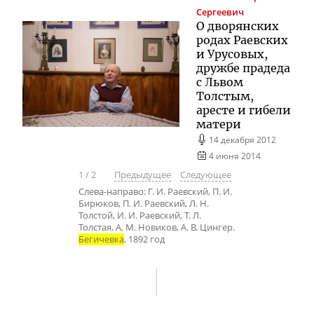
Сергеевич
О дворянских
родах Раевских
и Урусовых,
дружбе прадеда
с Львом
Толстым,
аресте и гибели
матери
14 декабря 2012
4 июня 2014
1
/
2
Предыдущее
Следующее
Слева-направо: Г. И. Раевский, П. И.
Бирюков, П. И. Раевский, Л. Н.
Толстой, И. И. Раевский, Т. Л.
Толстая, А. М. Новиков, А. В. Цингер.
Бегичевка
, 1892 год