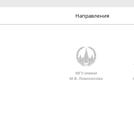
Направления
МГУ имени
М.В. Ломоносова