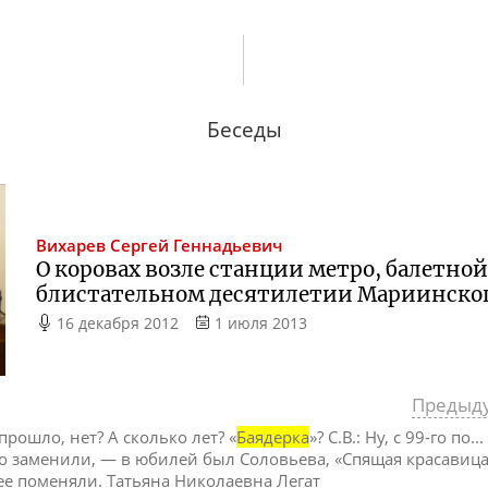
Беседы
Вихарев
Сергей Геннадьевич
О коровах возле станции метро, балетно
блистательном десятилетии Мариинског
16 декабря 2012
1 июля 2013
Предыд
прошло, нет? А сколько лет? «
Баядерка
»? С.В.: Ну, с 99-го по
го заменили, — в юбилей был Соловьева, «Спящая красавица
ее поменяли. Татьяна Николаевна Легат