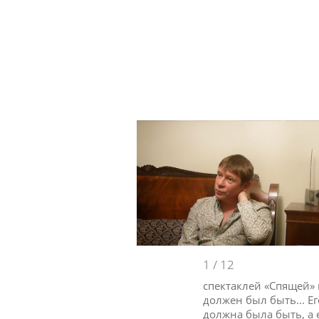
1
/
12
спектаклей «Спящей» 
должен был быть... Е
должна была быть, а 