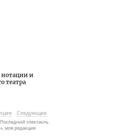
й нотации и
о театра
ущее
Следующее
... Последний спектакль
», моя редакция