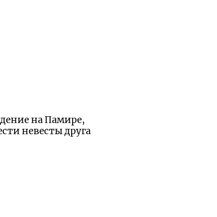
ждение на Памире,
ести невесты друга