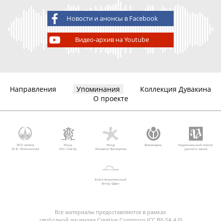
Новости и анонсы в Facebook
Видео-архив на Youtube
Направления
Упоминания
Коллекция Дувакина
О проекте
МГУ имени
Фонд
Фонд
Викимедиа
Национальный корпус
М.В. Ломоносова
AVC Charity
Михаила Прохорова
русского языка
Благотворительный
фонд «Дар»
Все материалы предоставляются в рамках
свободной лицензии Creative Commons (CC BY-SA 4.0)