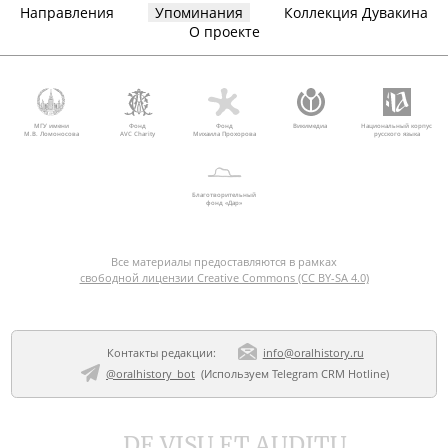
Направления
Упоминания
Коллекция Дувакина
О проекте
МГУ имени
Фонд
Фонд
Викимедиа
Национальный корпус
М.В. Ломоносова
AVC Charity
Михаила Прохорова
русского языка
Благотворительный
фонд «Дар»
Все материалы предоставляются в рамках
свободной лицензии Creative Commons (CC BY-SA 4.0)
Контакты редакции:
info@oralhistory.ru
@oralhistory_bot
(Используем
Telegram CRM Hotline
)
DE VISU ET AUDITU