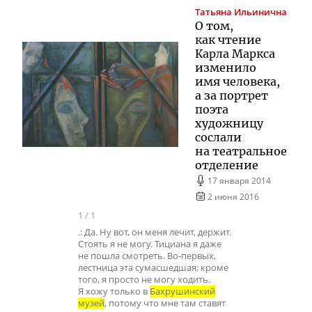
Татьяна Ильинична
О том,
как чтение
Карла Маркса
изменило
имя человека,
а за портрет
поэта
художницу
сослали
на театральное
отделение
17 января 2014
2 июня 2016
1
/
1
.: Да. Ну вот, он меня лечит, держит.
Стоять я не могу. Тициана я даже
не пошла смотреть. Во-первых,
лестница эта сумасшедшая; кроме
того, я просто не могу ходить.
Я хожу только в
Бахрушинский
музей
, потому что мне там ставят