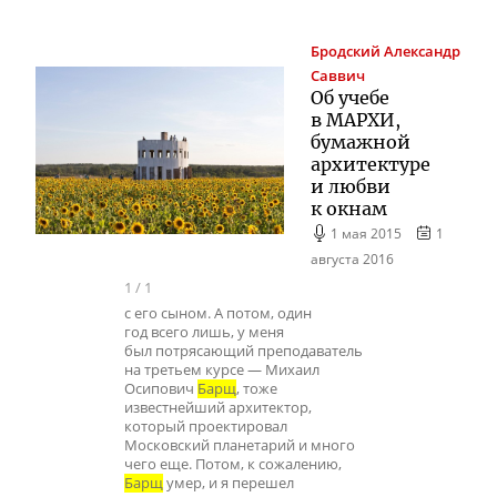
Бродский
Александр
Саввич
Об учебе
в МАРХИ,
бумажной
архитектуре
и любви
к окнам
1 мая 2015
1
августа 2016
1
/
1
с его сыном. А потом, один
год всего лишь, у меня
был потрясающий преподаватель
на третьем курсе — Михаил
Осипович
Барщ
, тоже
известнейший архитектор,
который проектировал
Московский планетарий и много
чего еще. Потом, к сожалению,
Барщ
умер, и я перешел