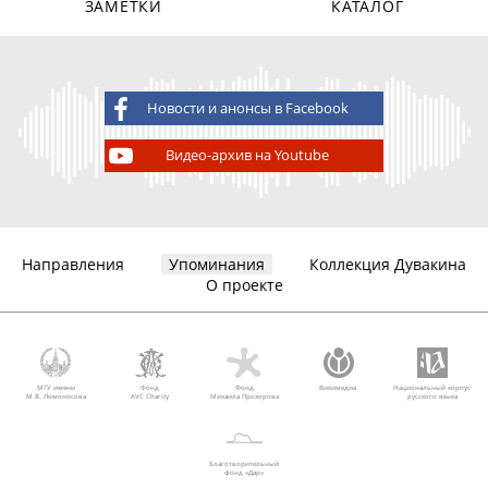
ЗАМЕТКИ
КАТАЛОГ
Новости и анонсы в Facebook
Видео-архив на Youtube
Направления
Упоминания
Коллекция Дувакина
О проекте
МГУ имени
Фонд
Фонд
Викимедиа
Национальный корпус
М.В. Ломоносова
AVC Charity
Михаила Прохорова
русского языка
Благотворительный
фонд «Дар»