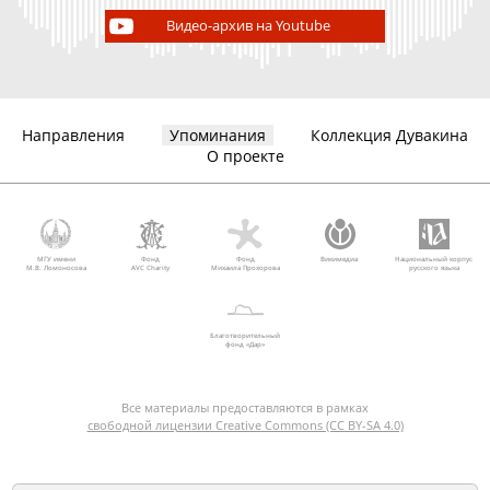
Видео-архив на Youtube
Направления
Упоминания
Коллекция Дувакина
О проекте
МГУ имени
Фонд
Фонд
Викимедиа
Национальный корпус
М.В. Ломоносова
AVC Charity
Михаила Прохорова
русского языка
Благотворительный
фонд «Дар»
Все материалы предоставляются в рамках
свободной лицензии Creative Commons (CC BY-SA 4.0)