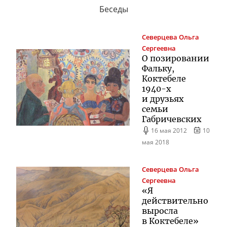
Беседы
Северцева
Ольга
Сергеевна
О позировании
Фальку,
Коктебеле
1940-х
и друзьях
семьи
Габричевских
16 мая 2012
10
мая 2018
Северцева
Ольга
Сергеевна
«Я
действительно
выросла
в Коктебеле»