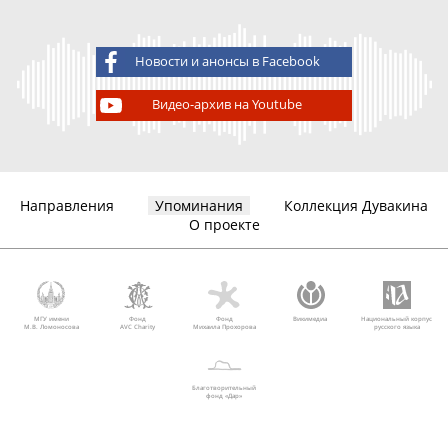
Новости и анонсы в Facebook
Видео-архив на Youtube
Направления
Упоминания
Коллекция Дувакина
О проекте
МГУ имени
Фонд
Фонд
Викимедиа
Национальный корпус
М.В. Ломоносова
AVC Charity
Михаила Прохорова
русского языка
Благотворительный
фонд «Дар»