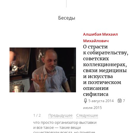
Беседы
Алшибая
Михаил
Михайлович
О страсти
к собирательству,
советских
коллекционерах,
связи медицины
и искусства
и поэтическом
описании
сифилиса
5 августа 2014
7
июля 2015
1
/
2
Предыдущее
Следующее
что просто организатор выставки
и все такое — такие вещи
существовали всегда, но понятие