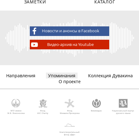
ЗАМЕТКИ
КАТАЛОГ
Новости и анонсы в Facebook
Видео-архив на Youtube
Направления
Упоминания
Коллекция Дувакина
О проекте
МГУ имени
Фонд
Фонд
Викимедиа
Национальный корпус
М.В. Ломоносова
AVC Charity
Михаила Прохорова
русского языка
Благотворительный
фонд «Дар»