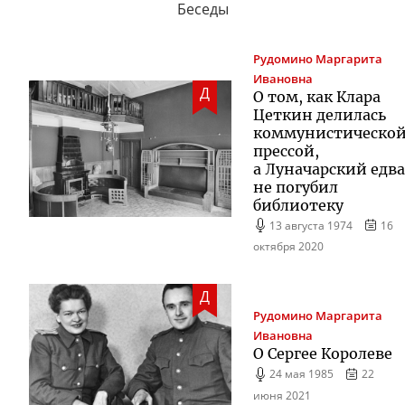
Беседы
Рудомино
Маргарита
Ивановна
Д
О том, как Клара
Цеткин делилась
коммунистическо
прессой,
а Луначарский едва
не погубил
библиотеку
13 августа 1974
16
октября 2020
Д
Рудомино
Маргарита
Ивановна
О Сергее Королеве
24 мая 1985
22
июня 2021