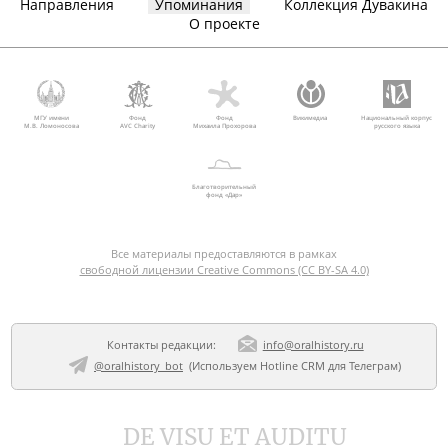
Направления
Упоминания
Коллекция Дувакина
О проекте
МГУ имени
Фонд
Фонд
Викимедиа
Национальный корпус
М.В. Ломоносова
AVC Charity
Михаила Прохорова
русского языка
Благотворительный
фонд «Дар»
Все материалы предоставляются в рамках
свободной лицензии Creative Commons (CC BY-SA 4.0)
Контакты редакции:
info@oralhistory.ru
@oralhistory_bot
(Используем
Hotline CRM для Телеграм
)
DE VISU ET AUDITU