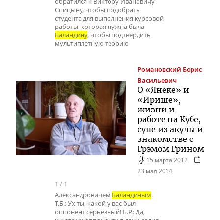
обратился к Виктору Ивановичу
Спицыну, чтобы подобрать
студента для выполнения курсовой
работы, которая нужна была
Баландину
, чтобы подтвердить
мультиплетную теорию
Романовский
Борис
Васильевич
О «Янеке» и
«Ирише»,
жизни и
работе на Кубе,
супе из акулы и
знакомстве с
Грэмом Грином
15 марта 2012
23 мая 2014
1
/
1
Александровичем
Баландиным
.
Т.Б.: Ух ты, какой у вас был
оппонент серьезный! Б.Р.: Да,