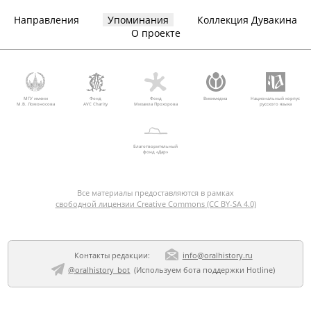
Направления
Упоминания
Коллекция Дувакина
О проекте
МГУ имени
Фонд
Фонд
Викимедиа
Национальный корпус
М.В. Ломоносова
AVC Charity
Михаила Прохорова
русского языка
Благотворительный
фонд «Дар»
Все материалы предоставляются в рамках
свободной лицензии Creative Commons (CC BY-SA 4.0)
Контакты редакции:
info@oralhistory.ru
@oralhistory_bot
(Используем
бота поддержки Hotline
)