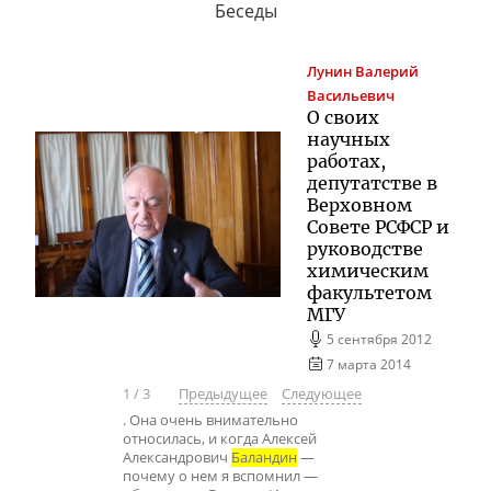
Беседы
Лунин
Валерий
Васильевич
О своих
научных
работах,
депутатстве в
Верховном
Совете РСФСР и
руководстве
химическим
факультетом
МГУ
5 сентября 2012
7 марта 2014
1
/
3
Предыдущее
Следующее
. Она очень внимательно
относилась, и когда Алексей
Александрович
Баландин
—
почему о нем я вспомнил —