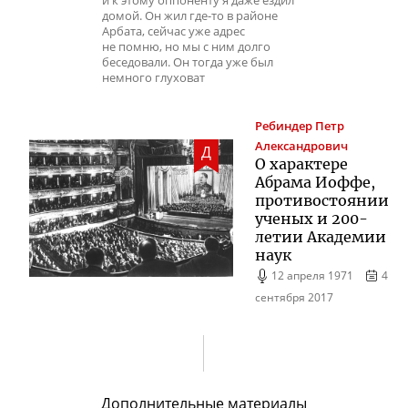
и к этому оппоненту я даже ездил
домой. Он жил где-то в районе
Арбата, сейчас уже адрес
не помню, но мы с ним долго
беседовали. Он тогда уже был
немного глуховат
Ребиндер
Петр
Александрович
Д
О характере
Абрама Иоффе,
противостоянии
ученых и
200-
летии
Академии
наук
12 апреля 1971
4
сентября 2017
Дополнительные материалы