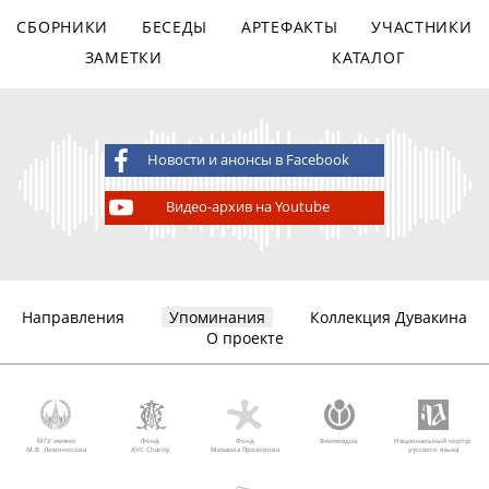
СБОРНИКИ
БЕСЕДЫ
АРТЕФАКТЫ
УЧАСТНИКИ
ЗАМЕТКИ
КАТАЛОГ
Новости и анонсы в Facebook
Видео-архив на Youtube
Направления
Упоминания
Коллекция Дувакина
О проекте
МГУ имени
Фонд
Фонд
Викимедиа
Национальный корпус
М.В. Ломоносова
AVC Charity
Михаила Прохорова
русского языка