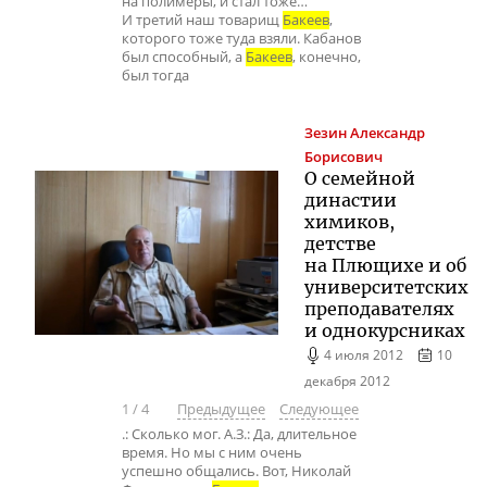
на полимеры, и стал тоже…
И третий наш товарищ
Бакеев
,
которого тоже туда взяли. Кабанов
был способный, а
Бакеев
, конечно,
был тогда
Зезин
Александр
Борисович
О семейной
династии
химиков,
детстве
на Плющихе и об
университетских
преподавателях
и однокурсниках
4 июля 2012
10
декабря 2012
1
/
4
Предыдущее
Следующее
.: Сколько мог. А.З.: Да, длительное
время. Но мы с ним очень
успешно общались. Вот, Николай