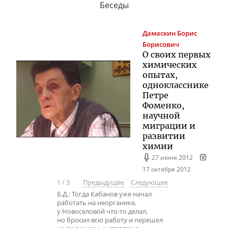
Беседы
Дамаскин
Борис
Борисович
О своих первых
химических
опытах,
однокласснике
Петре
Фоменко,
научной
миграции и
развитии
химии
27 июня 2012
17 октября 2012
1
/
3
Предыдущее
Следующее
Б.Д.: Тогда Кабанов уже начал
работать на неорганике,
у Новоселовой что-то делал,
но бросил всю работу и перешел