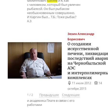
Филиппович
Бакеев
и я, как
с человеком, который был увлечен
рыбалкой. Он был рыбаком
необыкновенным совершенно.
И Каргин был… Т.Б.: Тоже рыбак?
А.З
Зезин
Александр
Борисович
О создании
искусственной
печени, ликвидац
последствий авари
на Чернобыльской
АЭС
и интерполимерн
комплексах
11 июля 2012
14
октября 2015
1
/
2
Предыдущее
Следующее
и академика Плате в связи с его
работами