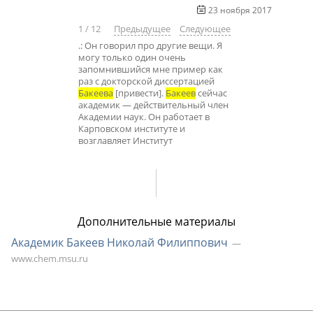
23 ноября 2017
1
/
12
Предыдущее
Следующее
.: Он говорил про другие вещи. Я
могу только один очень
запомнившийся мне пример как
раз с докторской диссертацией
Бакеева
[привести].
Бакеев
сейчас
академик — действительный член
Академии наук. Он работает в
Карповском институте и
возглавляет Институт
Дополнительные материалы
Академик Бакеев Николай Филиппович
www.chem.msu.ru