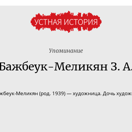
Упоминание
Бажбеук-Меликян З. А
жбеук-Меликян
(род. 1939) — художница. Дочь худож