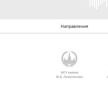
Направления
МГУ имени
М.В. Ломоносова