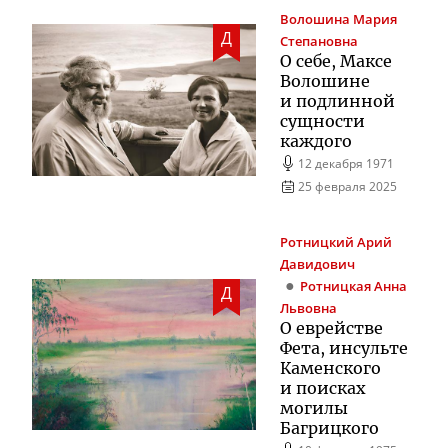
Волошина
Мария
Д
Степановна
О себе, Максе
Волошине
и подлинной
сущности
каждого
12 декабря 1971
25 февраля 2025
Ротницкий
Арий
Давидович
Ротницкая
Анна
Д
Львовна
О еврействе
Фета, инсульте
Каменского
и поисках
могилы
Багрицкого