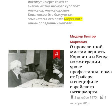
институт и через каких-то
знакомых там набирал курс поэт
Александр Александрович
Коваленков. Это был ученик
замечательного поэта
Багрицкого
,
очень порядочный человек.
Мидлер
Виктор
Маркович
О проваленной
миссии вернуть
Д
Коровина и Бенуа
из эмиграции,
уроке
профессионализма
от Грабаря
и специфике
еврейского
натюрморта
2 декабря 1975
9
октября 2018