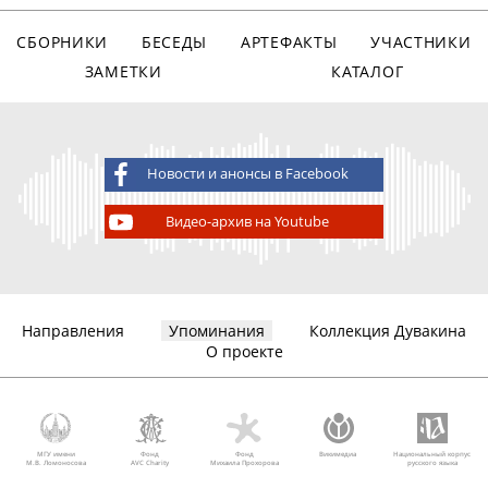
СБОРНИКИ
БЕСЕДЫ
АРТЕФАКТЫ
УЧАСТНИКИ
ЗАМЕТКИ
КАТАЛОГ
Новости и анонсы в Facebook
Видео-архив на Youtube
Направления
Упоминания
Коллекция Дувакина
О проекте
МГУ имени
Фонд
Фонд
Викимедиа
Национальный корпус
М.В. Ломоносова
AVC Charity
Михаила Прохорова
русского языка