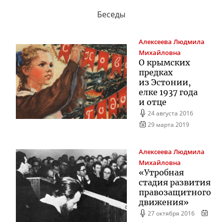
Беседы
Алексеева
Людмила
Михайловна
О крымских
предках
из Эстонии,
елке 1937 года
и отце
24 августа 2016
29 марта 2019
Алексеева
Людмила
Михайловна
«Утробная
стадия развития
правозащитного
движения»
27 октября 2016