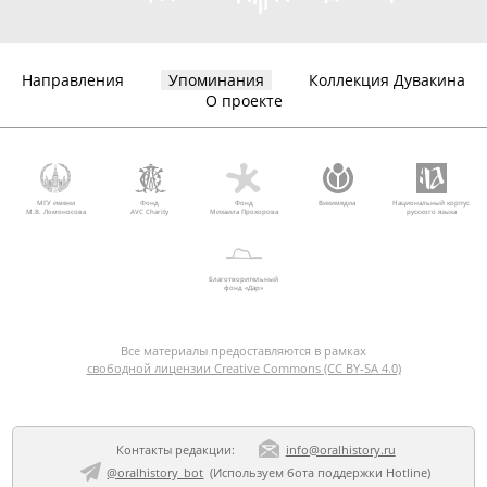
Направления
Упоминания
Коллекция Дувакина
О проекте
МГУ имени
Фонд
Фонд
Викимедиа
Национальный корпус
М.В. Ломоносова
AVC Charity
Михаила Прохорова
русского языка
Благотворительный
фонд «Дар»
Все материалы предоставляются в рамках
свободной лицензии Creative Commons (CC BY-SA 4.0)
Контакты редакции:
info@oralhistory.ru
@oralhistory_bot
(Используем
бота поддержки Hotline
)