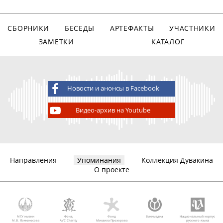
СБОРНИКИ
БЕСЕДЫ
АРТЕФАКТЫ
УЧАСТНИКИ
ЗАМЕТКИ
КАТАЛОГ
Новости и анонсы в Facebook
Видео-архив на Youtube
Направления
Упоминания
Коллекция Дувакина
О проекте
МГУ имени
Фонд
Фонд
Викимедиа
Национальный корпус
М.В. Ломоносова
AVC Charity
Михаила Прохорова
русского языка