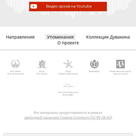
Видео-архив на Youtube
Направления
Упоминания
Коллекция Дувакина
О проекте
МГУ имени
Фонд
Фонд
Викимедиа
Национальный корпус
М.В. Ломоносова
AVC Charity
Михаила Прохорова
русского языка
Благотворительный
фонд «Дар»
Все материалы предоставляются в рамках
свободной лицензии Creative Commons (CC BY-SA 4.0)