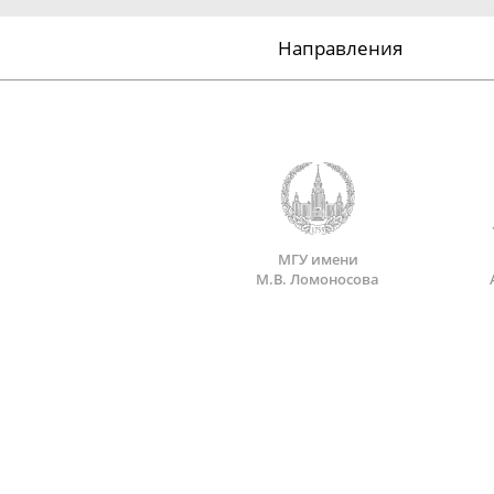
Направления
МГУ имени
М.В. Ломоносова