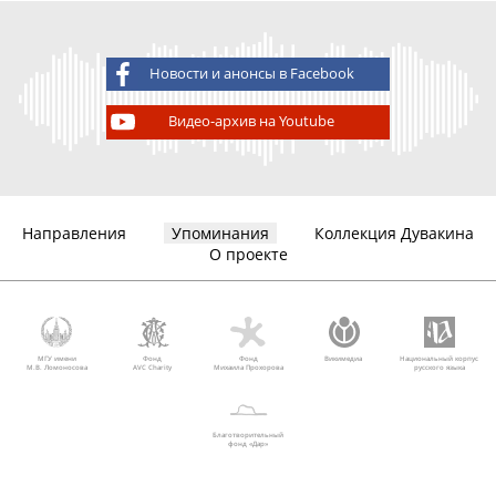
Новости и анонсы в Facebook
Видео-архив на Youtube
Направления
Упоминания
Коллекция Дувакина
О проекте
МГУ имени
Фонд
Фонд
Викимедиа
Национальный корпус
М.В. Ломоносова
AVC Charity
Михаила Прохорова
русского языка
Благотворительный
фонд «Дар»