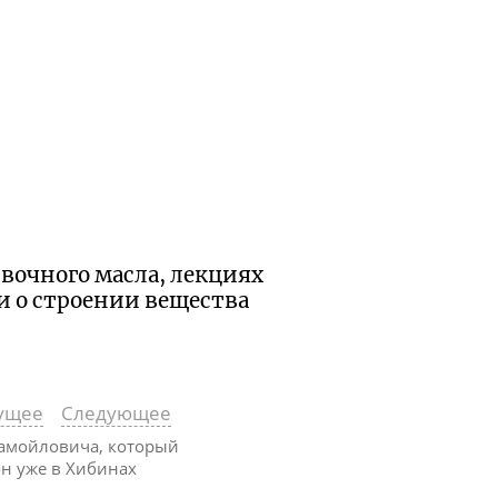
вочного масла, лекциях
и о строении вещества
ущее
Следующее
Самойловича, который
он уже в Хибинах