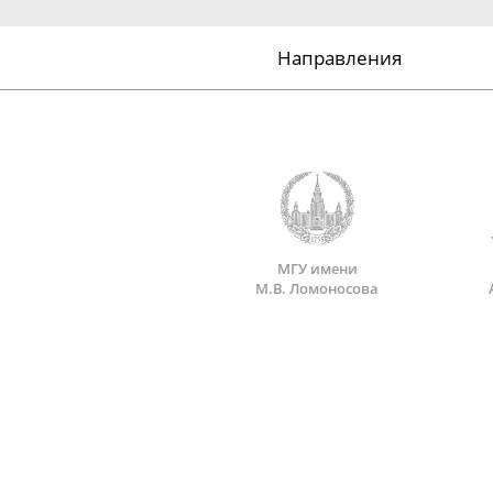
Направления
МГУ имени
М.В. Ломоносова