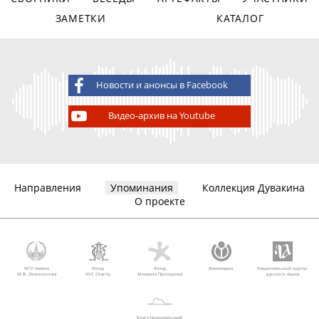
ЗАМЕТКИ
КАТАЛОГ
Новости и анонсы в Facebook
Видео-архив на Youtube
Направления
Упоминания
Коллекция Дувакина
О проекте
МГУ имени
Фонд
Фонд
Викимедиа
Национальный корпус
М.В. Ломоносова
AVC Charity
Михаила Прохорова
русского языка
Благотворительный