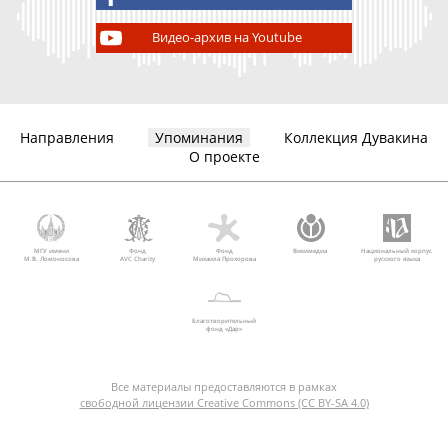
Видео-архив на Youtube
Направления
Упоминания
Коллекция Дувакина
О проекте
МГУ имени
Фонд
Фонд
Викимедиа
Национальный корпус
М.В. Ломоносова
AVC Charity
Михаила Прохорова
русского языка
Благотворительный
фонд «Дар»
Все материалы предоставляются в рамках
свободной лицензии Creative Commons (CC BY-SA 4.0)