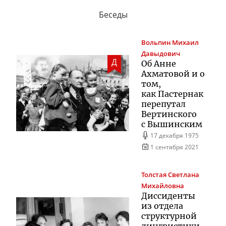
Беседы
Вольпин
Михаил
Давыдович
Д
Об Анне
Ахматовой и о
том,
как Пастернак
перепутал
Вертинского
с Вышинским
17 декабря 1975
1 сентября 2021
Толстая
Светлана
Михайловна
Диссиденты
из отдела
структурной